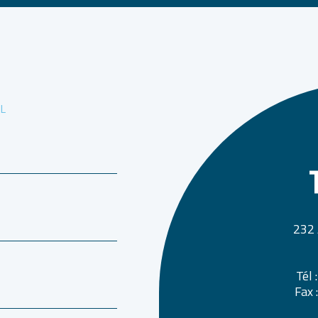
L
232 
Tél 
Fax 