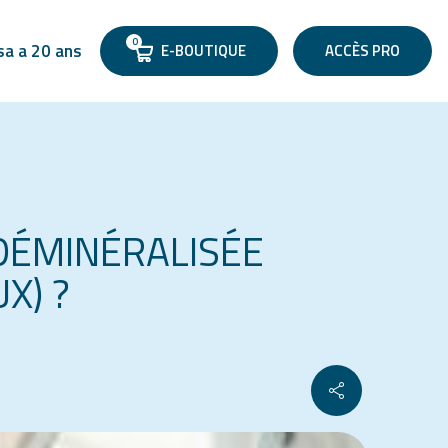
0
sa a 20 ans
E-BOUTIQUE
ACCÈS PRO
DÉMINÉRALISÉE
X) ?