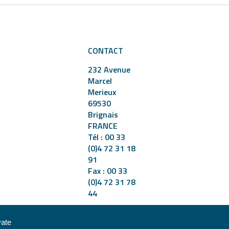
CONTACT
232 Avenue
Marcel
Merieux
69530
Brignais
FRANCE
Tél : 00 33
(0)4 72 31 18
91
Fax : 00 33
(0)4 72 31 78
44
vate